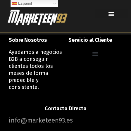
Ir
Español
al
contenido
Sobre Nosotros
Servicio al Cliente
Ayudamos a negocios
B2B a conseguir
Política de privacidad
Política de Cookies
Declaración de Accesibilidad
clientes todos los
meses de forma
predecible y
consistente.
Contacto Directo
info@marketeen93.es