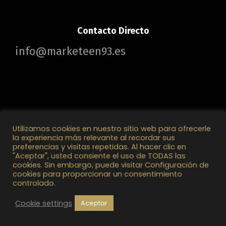
Contacto Directo
info@marketeen93.es
Utilizamos cookies en nuestro sitio web para ofrecerle
la experiencia más relevante al recordar sus
preferencias y visitas repetidas. Al hacer clic en
Marketeen93 2025 © Todos los Derechos Reservados
"Aceptar", usted consiente el uso de TODAS las
cookies. Sin embargo, puede visitar Configuración de
cookies para proporcionar un consentimiento
controlado.
Cookie settings
Aceptar