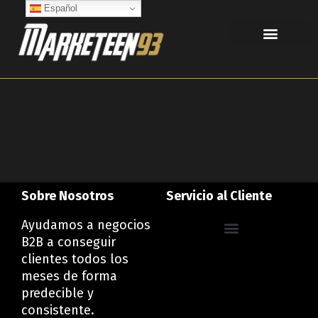
Ir
Español
al
contenido
Sobre Nosotros
Servicio al Cliente
Ayudamos a negocios
B2B a conseguir
Política de privacidad
Política de Cookies
Declaración de Accesibilidad
clientes todos los
meses de forma
predecible y
consistente.