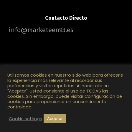
Contacto Directo
info@marketeen93.es
Utilizamos cookies en nuestro sitio web para ofrecerle
la experiencia más relevante al recordar sus
preferencias y visitas repetidas. Al hacer clic en
Marketeen93 2025 © Todos los Derechos Reservados
"Aceptar", usted consiente el uso de TODAS las
cookies. Sin embargo, puede visitar Configuración de
cookies para proporcionar un consentimiento
controlado.
Cookie settings
Aceptar