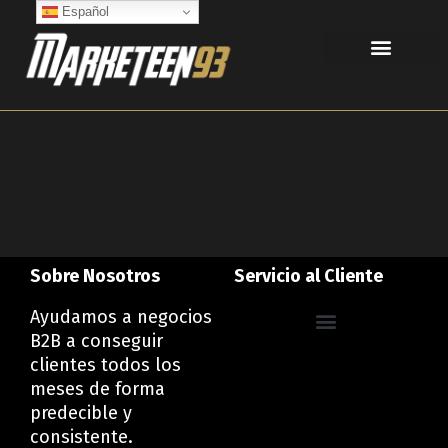
Ir
Español
al
contenido
Sobre Nosotros
Servicio al Cliente
Ayudamos a negocios
B2B a conseguir
Política de privacidad
Política de Cookies
Declaración de Accesibilidad
clientes todos los
meses de forma
predecible y
consistente.